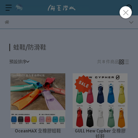
蛙鞋/防滑鞋
預設排序
共 8 件商品
OceanMAX 全橡膠蛙鞋
GULL Mew Cypher 全橡膠
蛙鞋