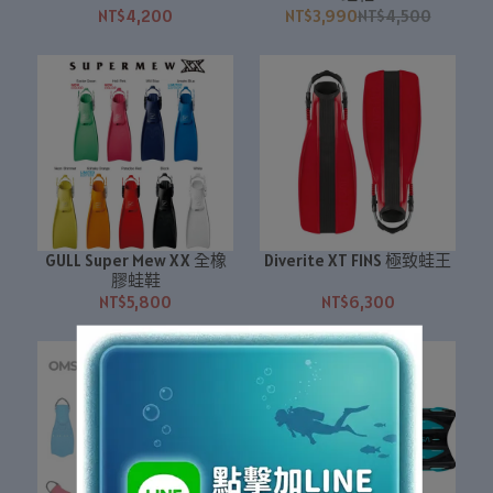
NT$4,200
NT$3,990
NT$4,500
GULL Super Mew XX 全橡
Diverite XT FINS 極致蛙王
膠蛙鞋
NT$5,800
NT$6,300