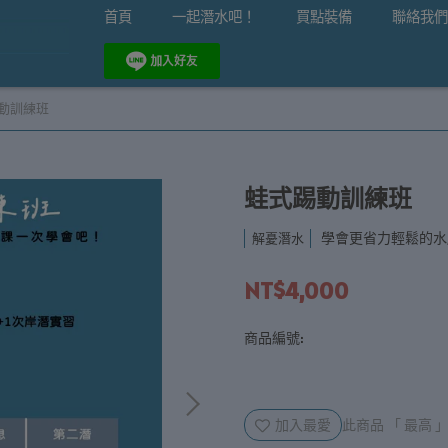
首頁
一起潛水吧！
買點裝備
聯絡我們
動訓練班
蛙式踢動訓練班
學會更省力輕鬆的水
解憂潛水
NT$4,000
商品編號:
加入最愛
此商品 「 最高