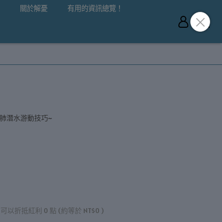
關於解憂
有用的資訊總覽！
肺潛水游動技巧~
 」可以折抵紅利
0
點 (約等於
NT$0
)