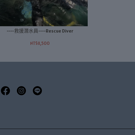
----救援潛水員----Rescue Diver
--------潛
NT$11,500