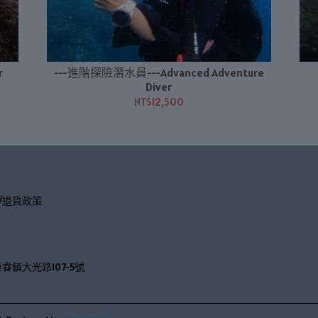
r
---進階探險潛水員---Advanced Adventure
Diver
NT$12,500
/退貨政策
春鎮大光路107-5號